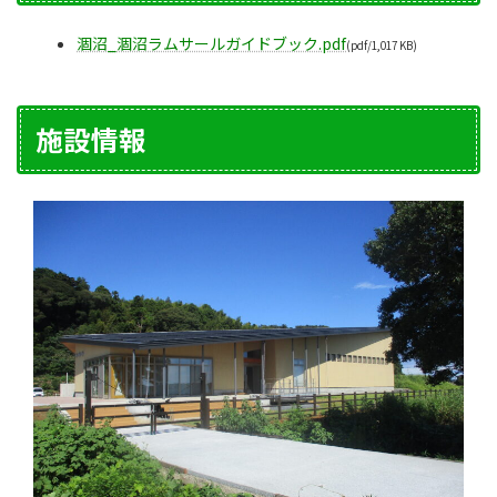
涸沼_涸沼ラムサールガイドブック.pdf
(pdf/1,017 KB)
施設情報