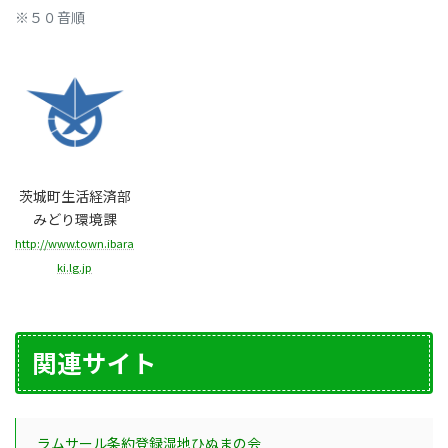
※５０音順
茨城町生活経済部
みどり環境課
http://www.town.ibara
ki.lg.jp
関連サイト
ラムサール条約登録湿地ひぬまの会