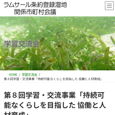
コ
ナ
ン
ビ
テ
ゲ
ン
ー
ツ
シ
へ
ョ
ス
ン
キ
に
学習交流会
ッ
移
プ
動
HOME
学習交流会
第８回学習・交流事業「持続可能なくらしを目指した 協働と人材育成」
第８回学習・交流事業「持続可
能なくらしを目指した 協働と人
材育成」