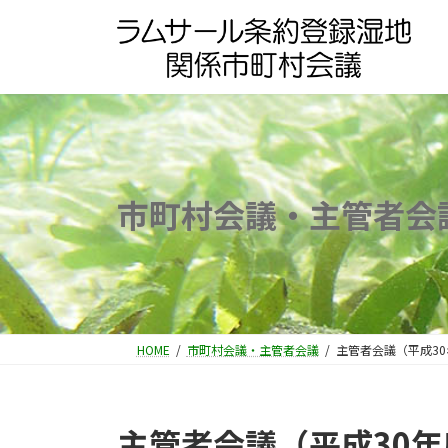
コ
ナ
ン
ビ
テ
ゲ
ン
ー
ツ
シ
へ
ョ
ス
ン
キ
に
市町村会議・主管者会
ッ
移
プ
動
HOME
市町村会議・主管者会議
主管者会議（平成3
主管者会議（平成30年