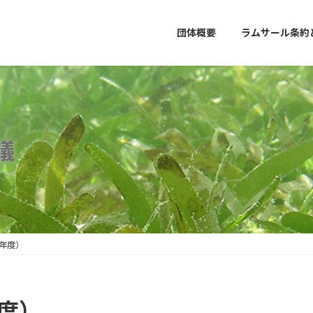
団体概要
ラムサール条約
議
0年度）
度）